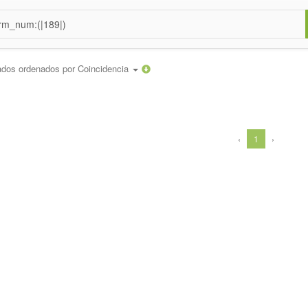
ados ordenados por
Coincidencia
‹
1
›