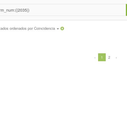
tados ordenados por
Coincidencia
‹
1
2
›