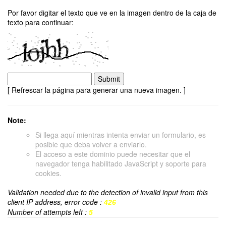
Por favor digitar el texto que ve en la imagen dentro de la caja de
texto para continuar:
[ Refrescar la página para generar una nueva imagen. ]
Note:
Si llega aquí mientras intenta enviar un formulario, es
posible que deba volver a enviarlo.
El acceso a este dominio puede necesitar que el
navegador tenga habilitado JavaScript y soporte para
cookies.
Validation needed due to the detection of invalid input from this
client IP address, error code :
426
Number of attempts left :
5