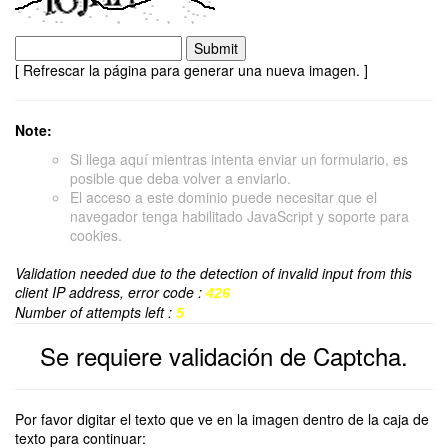
[ Refrescar la página para generar una nueva imagen. ]
Note:
Si llega aquí mientras intenta enviar un formulario, es
posible que deba volver a enviarlo.
El acceso a este dominio puede necesitar que el
navegador tenga habilitado JavaScript y soporte para
cookies.
Validation needed due to the detection of invalid input from this
client IP address, error code :
426
Number of attempts left :
5
Se requiere validación de Captcha.
Por favor digitar el texto que ve en la imagen dentro de la caja de
texto para continuar: