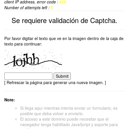
client IP address, error code :
426
Number of attempts left :
5
Se requiere validación de Captcha.
Por favor digitar el texto que ve en la imagen dentro de la caja de
texto para continuar:
[ Refrescar la página para generar una nueva imagen. ]
Note:
Si llega aquí mientras intenta enviar un formulario, es
posible que deba volver a enviarlo.
El acceso a este dominio puede necesitar que el
navegador tenga habilitado JavaScript y soporte para