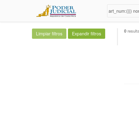
0
result