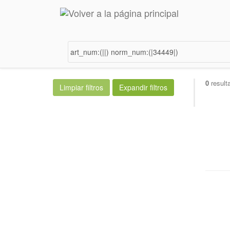
0
result