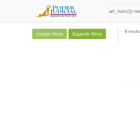
0
result