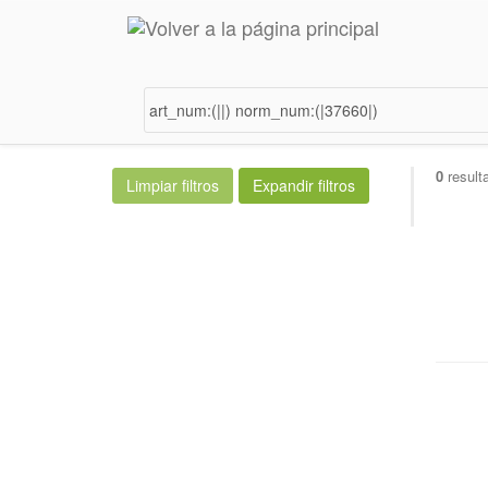
0
result