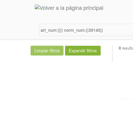
0
result