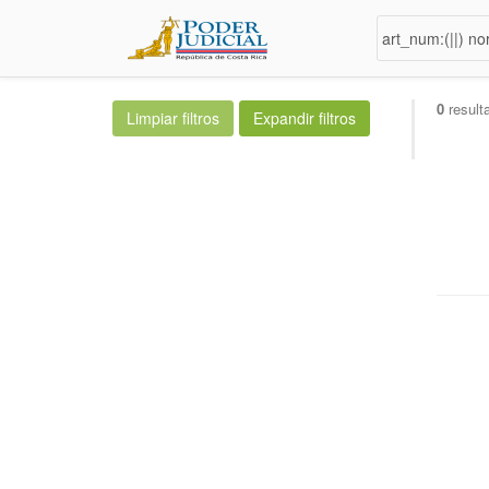
0
result