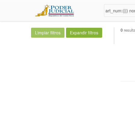
0
result