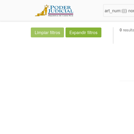
0
result