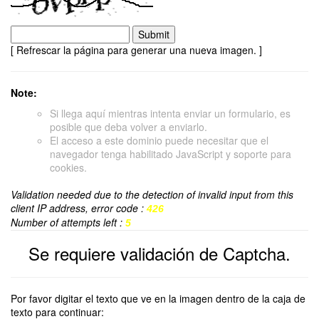
[ Refrescar la página para generar una nueva imagen. ]
Note:
Si llega aquí mientras intenta enviar un formulario, es
posible que deba volver a enviarlo.
El acceso a este dominio puede necesitar que el
navegador tenga habilitado JavaScript y soporte para
cookies.
Validation needed due to the detection of invalid input from this
client IP address, error code :
426
Number of attempts left :
5
Se requiere validación de Captcha.
Por favor digitar el texto que ve en la imagen dentro de la caja de
texto para continuar: