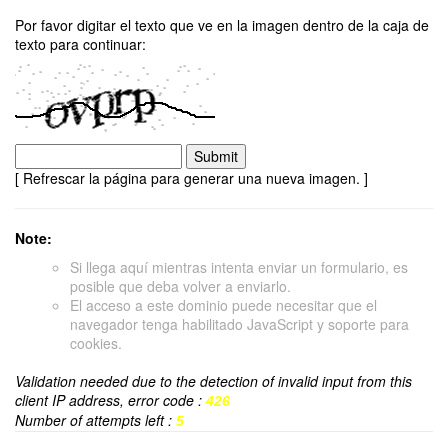
Por favor digitar el texto que ve en la imagen dentro de la caja de
texto para continuar:
[ Refrescar la página para generar una nueva imagen. ]
Note:
Si llega aquí mientras intenta enviar un formulario, es
posible que deba volver a enviarlo.
El acceso a este dominio puede necesitar que el
navegador tenga habilitado JavaScript y soporte para
cookies.
Validation needed due to the detection of invalid input from this
client IP address, error code :
426
Number of attempts left :
5