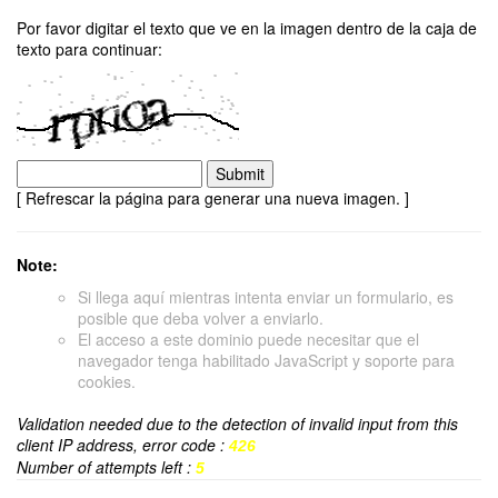
Por favor digitar el texto que ve en la imagen dentro de la caja de
texto para continuar:
[ Refrescar la página para generar una nueva imagen. ]
Note:
Si llega aquí mientras intenta enviar un formulario, es
posible que deba volver a enviarlo.
El acceso a este dominio puede necesitar que el
navegador tenga habilitado JavaScript y soporte para
cookies.
Validation needed due to the detection of invalid input from this
client IP address, error code :
426
Number of attempts left :
5