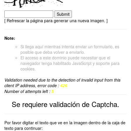
[ Refrescar la página para generar una nueva imagen. ]
Note:
Si llega aquí mientras intenta enviar un formulario, es
posible que deba volver a enviarlo.
El acceso a este dominio puede necesitar que el
navegador tenga habilitado JavaScript y soporte para
cookies.
Validation needed due to the detection of invalid input from this
client IP address, error code :
426
Number of attempts left :
5
Se requiere validación de Captcha.
Por favor digitar el texto que ve en la imagen dentro de la caja de
texto para continuar: