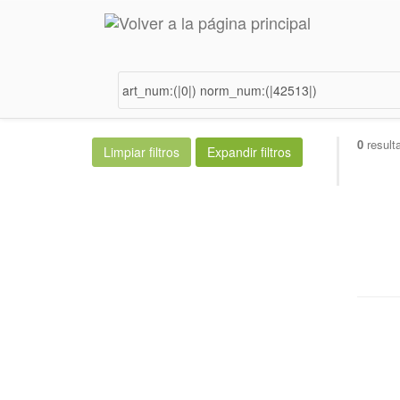
0
result