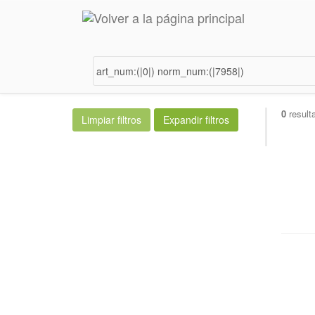
0
result