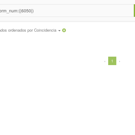
ados ordenados por
Coincidencia
‹
1
›