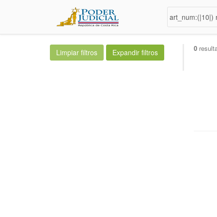
0
result