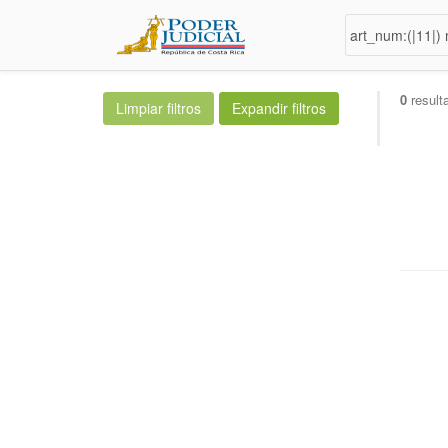
0
result