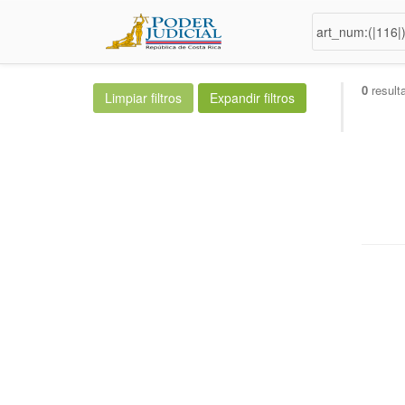
0
result