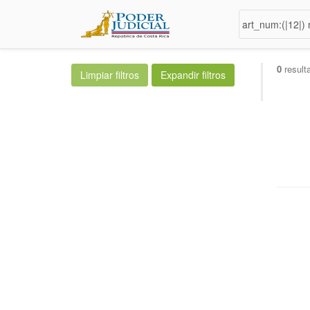
0
result