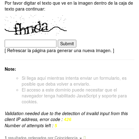
Por favor digitar el texto que ve en la imagen dentro de la caja de
texto para continuar:
[ Refrescar la página para generar una nueva imagen. ]
Note:
Si llega aquí mientras intenta enviar un formulario, es
posible que deba volver a enviarlo.
El acceso a este dominio puede necesitar que el
navegador tenga habilitado JavaScript y soporte para
cookies.
Validation needed due to the detection of invalid input from this
client IP address, error code :
426
Number of attempts left :
5
1
resultados ordenados por
Coincidencia