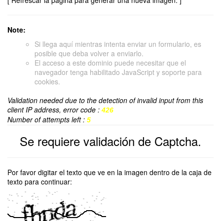
[ Refrescar la página para generar una nueva imagen. ]
Note:
Si llega aquí mientras intenta enviar un formulario, es
posible que deba volver a enviarlo.
El acceso a este dominio puede necesitar que el
navegador tenga habilitado JavaScript y soporte para
cookies.
Validation needed due to the detection of invalid input from this
client IP address, error code :
426
Number of attempts left :
5
Se requiere validación de Captcha.
Por favor digitar el texto que ve en la imagen dentro de la caja de
texto para continuar: