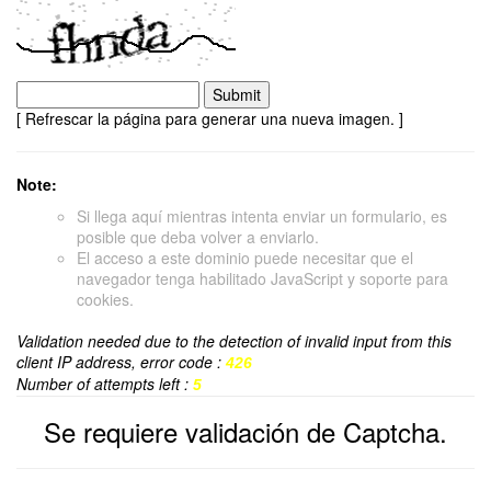
[ Refrescar la página para generar una nueva imagen. ]
Note:
Si llega aquí mientras intenta enviar un formulario, es
posible que deba volver a enviarlo.
El acceso a este dominio puede necesitar que el
navegador tenga habilitado JavaScript y soporte para
cookies.
Validation needed due to the detection of invalid input from this
client IP address, error code :
426
Number of attempts left :
5
Se requiere validación de Captcha.