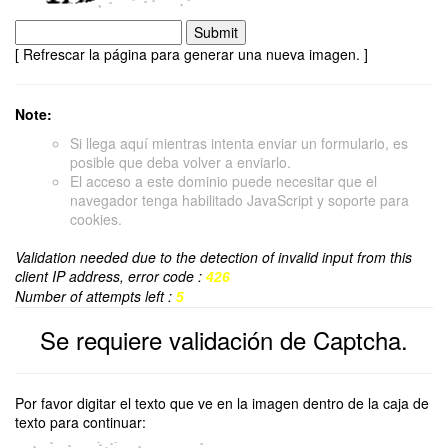
[ Refrescar la página para generar una nueva imagen. ]
Note:
Si llega aquí mientras intenta enviar un formulario, es
posible que deba volver a enviarlo.
El acceso a este dominio puede necesitar que el
navegador tenga habilitado JavaScript y soporte para
cookies.
Validation needed due to the detection of invalid input from this
client IP address, error code :
426
Number of attempts left :
5
Se requiere validación de Captcha.
Por favor digitar el texto que ve en la imagen dentro de la caja de
texto para continuar: