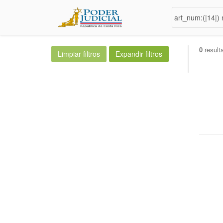
0
result