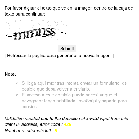
Por favor digitar el texto que ve en la imagen dentro de la caja de
texto para continuar:
[ Refrescar la página para generar una nueva imagen. ]
Note:
Si llega aquí mientras intenta enviar un formulario, es
posible que deba volver a enviarlo.
El acceso a este dominio puede necesitar que el
navegador tenga habilitado JavaScript y soporte para
cookies.
Validation needed due to the detection of invalid input from this
client IP address, error code :
426
Number of attempts left :
5