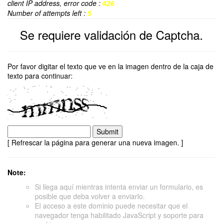
client IP address, error code :
426
Number of attempts left :
5
Se requiere validación de Captcha.
Por favor digitar el texto que ve en la imagen dentro de la caja de
texto para continuar:
[ Refrescar la página para generar una nueva imagen. ]
Note:
Si llega aquí mientras intenta enviar un formulario, es
posible que deba volver a enviarlo.
El acceso a este dominio puede necesitar que el
navegador tenga habilitado JavaScript y soporte para