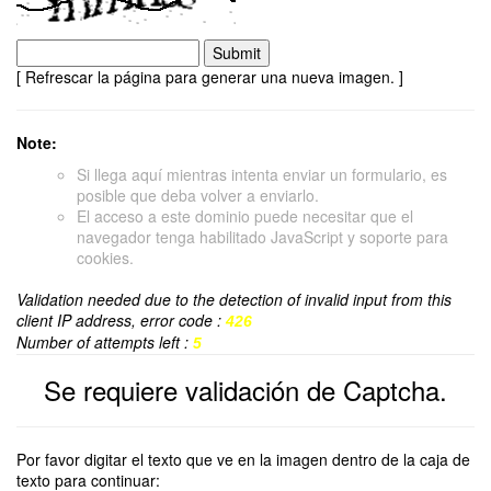
[ Refrescar la página para generar una nueva imagen. ]
Note:
Si llega aquí mientras intenta enviar un formulario, es
posible que deba volver a enviarlo.
El acceso a este dominio puede necesitar que el
navegador tenga habilitado JavaScript y soporte para
cookies.
Validation needed due to the detection of invalid input from this
client IP address, error code :
426
Number of attempts left :
5
Se requiere validación de Captcha.
Por favor digitar el texto que ve en la imagen dentro de la caja de
texto para continuar: