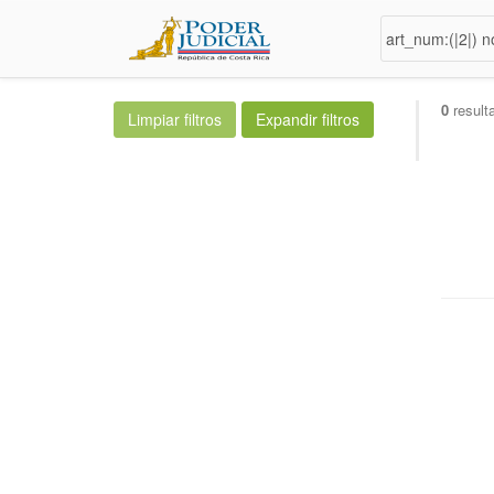
0
result