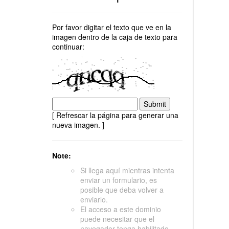
Por favor digitar el texto que ve en la
imagen dentro de la caja de texto para
continuar:
[ Refrescar la página para generar una
nueva imagen. ]
Note:
Si llega aquí mientras intenta
enviar un formulario, es
posible que deba volver a
enviarlo.
El acceso a este dominio
puede necesitar que el
navegador tenga habilitado