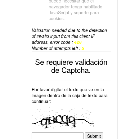
puede necesitar que el
navegador tenga habilitado
JavaScript y soporte para
cookies.
Validation needed due to the detection
of invalid input from this client IP
address, error code :
426
Number of attempts left :
5
Se requiere validación
de Captcha.
Por favor digitar el texto que ve en la
imagen dentro de la caja de texto para
continuar: