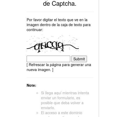
de Captcha.
Por favor digitar el texto que ve en la
imagen dentro de la caja de texto para
continuar:
[ Refrescar la página para generar una
nueva imagen. ]
Note:
Si llega aquí mientras intenta
enviar un formulario, es
posible que deba volver a
enviarlo.
El acceso a este dominio