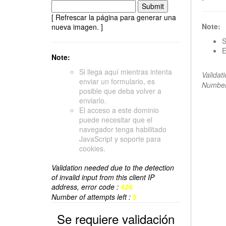
[ Refrescar la página para generar una
Note:
nueva imagen. ]
S
E
Note:
Si llega aquí mientras intenta
Validat
enviar un formulario, es
Number 
posible que deba volver a
enviarlo.
El acceso a este dominio
puede necesitar que el
navegador tenga habilitado
JavaScript y soporte para
cookies.
Validation needed due to the detection
of invalid input from this client IP
address, error code :
426
Number of attempts left :
5
Se requiere validación