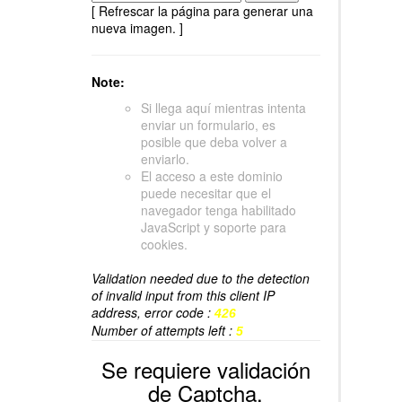
[ Refrescar la página para generar una
nueva imagen. ]
Note:
Si llega aquí mientras intenta
enviar un formulario, es
posible que deba volver a
enviarlo.
El acceso a este dominio
puede necesitar que el
navegador tenga habilitado
JavaScript y soporte para
cookies.
Validation needed due to the detection
of invalid input from this client IP
address, error code :
426
Number of attempts left :
5
Se requiere validación
de Captcha.