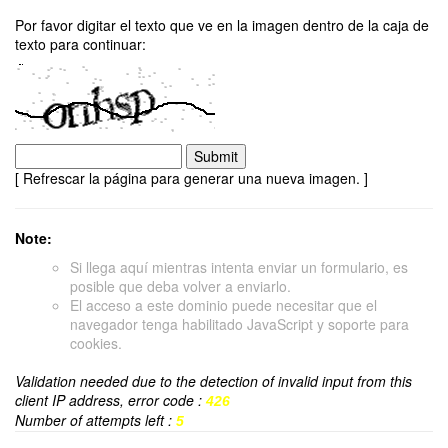
Por favor digitar el texto que ve en la imagen dentro de la caja de
texto para continuar:
[ Refrescar la página para generar una nueva imagen. ]
Note:
Si llega aquí mientras intenta enviar un formulario, es
posible que deba volver a enviarlo.
El acceso a este dominio puede necesitar que el
navegador tenga habilitado JavaScript y soporte para
cookies.
Validation needed due to the detection of invalid input from this
client IP address, error code :
426
Number of attempts left :
5