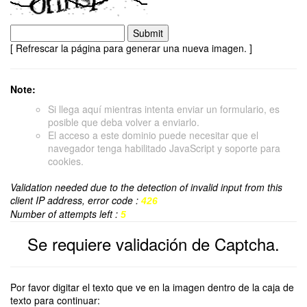
[ Refrescar la página para generar una nueva imagen. ]
Note:
Si llega aquí mientras intenta enviar un formulario, es
posible que deba volver a enviarlo.
El acceso a este dominio puede necesitar que el
navegador tenga habilitado JavaScript y soporte para
cookies.
Validation needed due to the detection of invalid input from this
client IP address, error code :
426
Number of attempts left :
5
Se requiere validación de Captcha.
Por favor digitar el texto que ve en la imagen dentro de la caja de
texto para continuar: