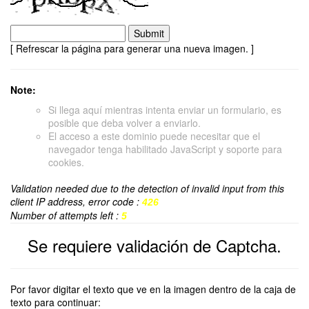
[ Refrescar la página para generar una nueva imagen. ]
Note:
Si llega aquí mientras intenta enviar un formulario, es
posible que deba volver a enviarlo.
El acceso a este dominio puede necesitar que el
navegador tenga habilitado JavaScript y soporte para
cookies.
Validation needed due to the detection of invalid input from this
client IP address, error code :
426
Number of attempts left :
5
Se requiere validación de Captcha.
Por favor digitar el texto que ve en la imagen dentro de la caja de
texto para continuar: