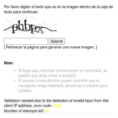
Por favor digitar el texto que ve en la imagen dentro de la caja de
texto para continuar:
[ Refrescar la página para generar una nueva imagen. ]
Note:
Si llega aquí mientras intenta enviar un formulario, es
posible que deba volver a enviarlo.
El acceso a este dominio puede necesitar que el
navegador tenga habilitado JavaScript y soporte para
cookies.
Validation needed due to the detection of invalid input from this
client IP address, error code :
426
Number of attempts left :
5