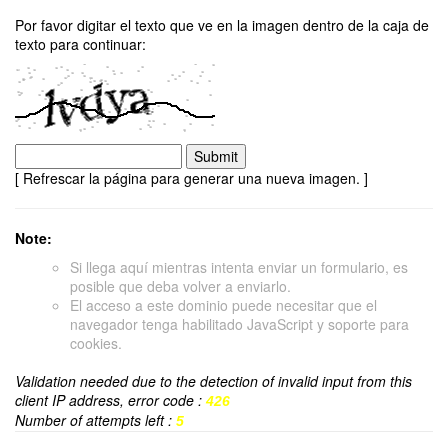
Por favor digitar el texto que ve en la imagen dentro de la caja de
texto para continuar:
[ Refrescar la página para generar una nueva imagen. ]
Note:
Si llega aquí mientras intenta enviar un formulario, es
posible que deba volver a enviarlo.
El acceso a este dominio puede necesitar que el
navegador tenga habilitado JavaScript y soporte para
cookies.
Validation needed due to the detection of invalid input from this
client IP address, error code :
426
Number of attempts left :
5