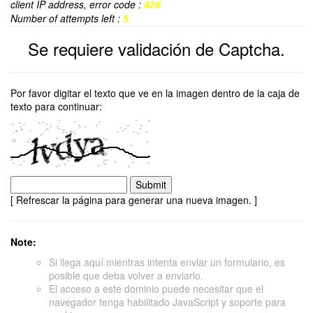
client IP address, error code :
426
Number of attempts left :
5
Se requiere validación de Captcha.
Por favor digitar el texto que ve en la imagen dentro de la caja de
texto para continuar:
[ Refrescar la página para generar una nueva imagen. ]
Note:
Si llega aquí mientras intenta enviar un formulario, es
posible que deba volver a enviarlo.
El acceso a este dominio puede necesitar que el
navegador tenga habilitado JavaScript y soporte para