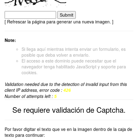
[ Refrescar la página para generar una nueva imagen. ]
Note:
Si llega aquí mientras intenta enviar un formulario, es
posible que deba volver a enviarlo.
El acceso a este dominio puede necesitar que el
navegador tenga habilitado JavaScript y soporte para
cookies.
Validation needed due to the detection of invalid input from this
client IP address, error code :
426
Number of attempts left :
5
Se requiere validación de Captcha.
Por favor digitar el texto que ve en la imagen dentro de la caja de
texto para continuar: