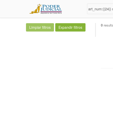
0
result