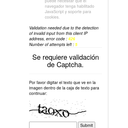
puede necesitar que el
navegador tenga habilitado
JavaScript y soporte para
cookies.
Validation needed due to the detection
of invalid input from this client IP
address, error code :
426
Number of attempts left :
5
Se requiere validación
de Captcha.
Por favor digitar el texto que ve en la
imagen dentro de la caja de texto para
continuar: