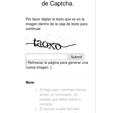
de Captcha.
Por favor digitar el texto que ve en la
imagen dentro de la caja de texto para
continuar:
[ Refrescar la página para generar una
nueva imagen. ]
Note:
Si llega aquí mientras intenta
enviar un formulario, es
posible que deba volver a
enviarlo.
El acceso a este dominio