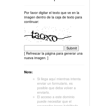
Por favor digitar el texto que ve en la
imagen dentro de la caja de texto para
continuar:
[ Refrescar la página para generar una
nueva imagen. ]
Note:
Si llega aquí mientras intenta
enviar un formulario, es
posible que deba volver a
enviarlo.
El acceso a este dominio
puede necesitar que el
navegador tenga habilitado