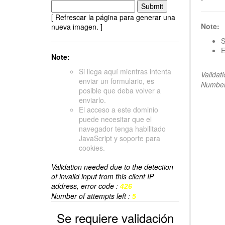
[ Refrescar la página para generar una
Note:
nueva imagen. ]
S
E
Note:
Si llega aquí mientras intenta
Validat
enviar un formulario, es
Number 
posible que deba volver a
enviarlo.
El acceso a este dominio
puede necesitar que el
navegador tenga habilitado
JavaScript y soporte para
cookies.
Validation needed due to the detection
of invalid input from this client IP
address, error code :
426
Number of attempts left :
5
Se requiere validación