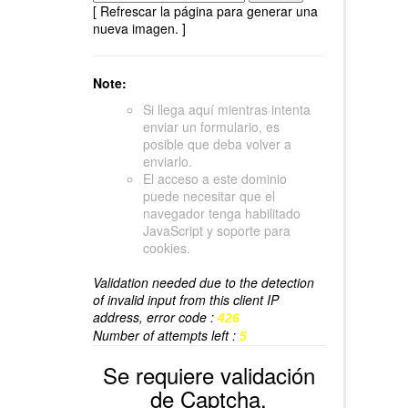
[ Refrescar la página para generar una
nueva imagen. ]
Note:
Si llega aquí mientras intenta
enviar un formulario, es
posible que deba volver a
enviarlo.
El acceso a este dominio
puede necesitar que el
navegador tenga habilitado
JavaScript y soporte para
cookies.
Validation needed due to the detection
of invalid input from this client IP
address, error code :
426
Number of attempts left :
5
Se requiere validación
de Captcha.