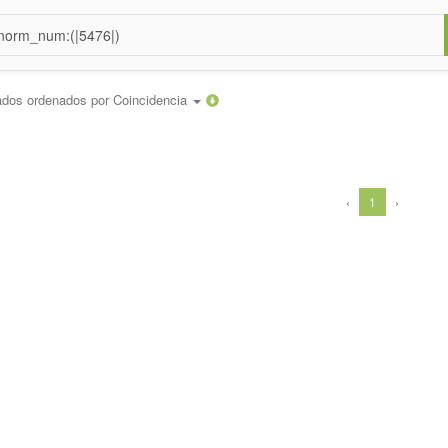
ados ordenados por
Coincidencia
‹
1
›