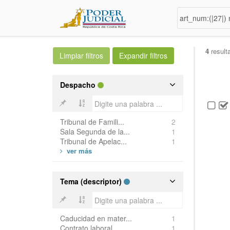
4
result
Despacho
Tribunal de Famili...
2
Sala Segunda de la...
1
Tribunal de Apelac...
1
Tema (descriptor)
Caducidad en mater...
1
Contrato laboral
1