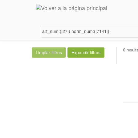
0
result