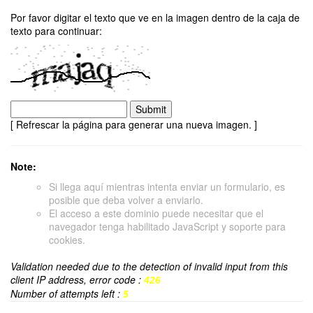
Por favor digitar el texto que ve en la imagen dentro de la caja de
texto para continuar:
[ Refrescar la página para generar una nueva imagen. ]
Note:
Si llega aquí mientras intenta enviar un formulario, es
posible que deba volver a enviarlo.
El acceso a este dominio puede necesitar que el
navegador tenga habilitado JavaScript y soporte para
cookies.
Validation needed due to the detection of invalid input from this
client IP address, error code :
426
Number of attempts left :
5