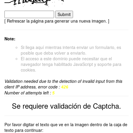
[ Refrescar la página para generar una nueva imagen. ]
Note:
Si llega aquí mientras intenta enviar un formulario, es
posible que deba volver a enviarlo.
El acceso a este dominio puede necesitar que el
navegador tenga habilitado JavaScript y soporte para
cookies.
Validation needed due to the detection of invalid input from this
client IP address, error code :
426
Number of attempts left :
5
Se requiere validación de Captcha.
Por favor digitar el texto que ve en la imagen dentro de la caja de
texto para continuar: