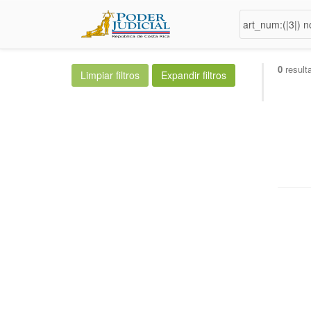
0
result