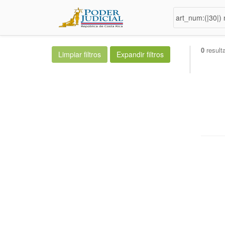
0
result