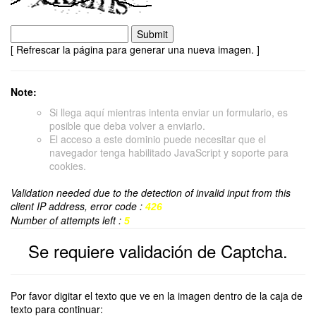
[ Refrescar la página para generar una nueva imagen. ]
Note:
Si llega aquí mientras intenta enviar un formulario, es
posible que deba volver a enviarlo.
El acceso a este dominio puede necesitar que el
navegador tenga habilitado JavaScript y soporte para
cookies.
Validation needed due to the detection of invalid input from this
client IP address, error code :
426
Number of attempts left :
5
Se requiere validación de Captcha.
Por favor digitar el texto que ve en la imagen dentro de la caja de
texto para continuar: