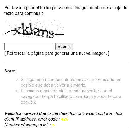
Por favor digitar el texto que ve en la imagen dentro de la caja de
texto para continuar:
[ Refrescar la página para generar una nueva imagen. ]
Note:
Si llega aquí mientras intenta enviar un formulario, es
posible que deba volver a enviarlo.
El acceso a este dominio puede necesitar que el
navegador tenga habilitado JavaScript y soporte para
cookies.
Validation needed due to the detection of invalid input from this
client IP address, error code :
426
Number of attempts left :
5