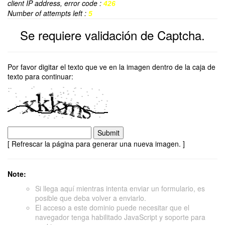
client IP address, error code :
426
Number of attempts left :
5
Se requiere validación de Captcha.
Por favor digitar el texto que ve en la imagen dentro de la caja de
texto para continuar:
[ Refrescar la página para generar una nueva imagen. ]
Note:
Si llega aquí mientras intenta enviar un formulario, es
posible que deba volver a enviarlo.
El acceso a este dominio puede necesitar que el
navegador tenga habilitado JavaScript y soporte para