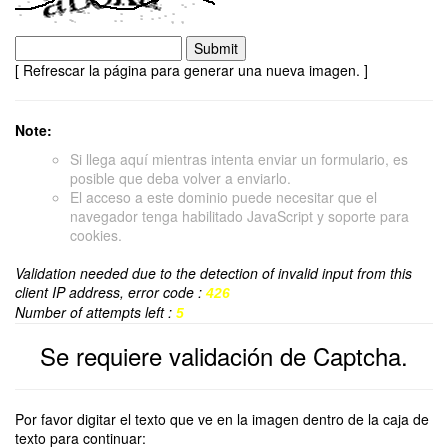
[ Refrescar la página para generar una nueva imagen. ]
Note:
Si llega aquí mientras intenta enviar un formulario, es
posible que deba volver a enviarlo.
El acceso a este dominio puede necesitar que el
navegador tenga habilitado JavaScript y soporte para
cookies.
Validation needed due to the detection of invalid input from this
client IP address, error code :
426
Number of attempts left :
5
Se requiere validación de Captcha.
Por favor digitar el texto que ve en la imagen dentro de la caja de
texto para continuar: