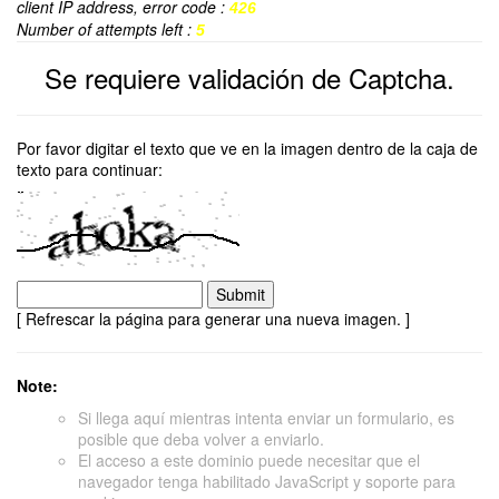
client IP address, error code :
426
Number of attempts left :
5
Se requiere validación de Captcha.
Por favor digitar el texto que ve en la imagen dentro de la caja de
texto para continuar:
[ Refrescar la página para generar una nueva imagen. ]
Note:
Si llega aquí mientras intenta enviar un formulario, es
posible que deba volver a enviarlo.
El acceso a este dominio puede necesitar que el
navegador tenga habilitado JavaScript y soporte para