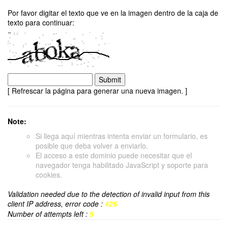
Por favor digitar el texto que ve en la imagen dentro de la caja de
texto para continuar:
[ Refrescar la página para generar una nueva imagen. ]
Note:
Si llega aquí mientras intenta enviar un formulario, es
posible que deba volver a enviarlo.
El acceso a este dominio puede necesitar que el
navegador tenga habilitado JavaScript y soporte para
cookies.
Validation needed due to the detection of invalid input from this
client IP address, error code :
426
Number of attempts left :
5