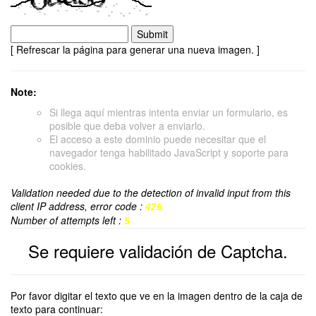
[ Refrescar la página para generar una nueva imagen. ]
Note:
Si llega aquí mientras intenta enviar un formulario, es
posible que deba volver a enviarlo.
El acceso a este dominio puede necesitar que el
navegador tenga habilitado JavaScript y soporte para
cookies.
Validation needed due to the detection of invalid input from this
client IP address, error code :
426
Number of attempts left :
5
Se requiere validación de Captcha.
Por favor digitar el texto que ve en la imagen dentro de la caja de
texto para continuar: