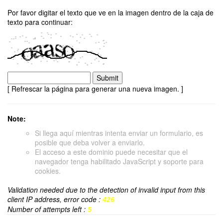
Por favor digitar el texto que ve en la imagen dentro de la caja de
texto para continuar:
[ Refrescar la página para generar una nueva imagen. ]
Note:
Si llega aquí mientras intenta enviar un formulario, es
posible que deba volver a enviarlo.
El acceso a este dominio puede necesitar que el
navegador tenga habilitado JavaScript y soporte para
cookies.
Validation needed due to the detection of invalid input from this
client IP address, error code :
426
Number of attempts left :
5