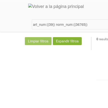
0
result