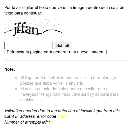
Por favor digitar el texto que ve en la imagen dentro de la caja de
texto para continuar:
[ Refrescar la página para generar una nueva imagen. ]
Note:
Si llega aquí mientras intenta enviar un formulario, es
posible que deba volver a enviarlo.
El acceso a este dominio puede necesitar que el
navegador tenga habilitado JavaScript y soporte para
cookies.
Validation needed due to the detection of invalid input from this
client IP address, error code :
426
Number of attempts left :
5