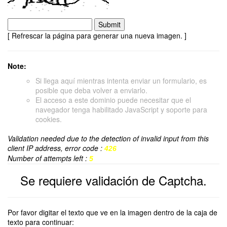
[ Refrescar la página para generar una nueva imagen. ]
Note:
Si llega aquí mientras intenta enviar un formulario, es
posible que deba volver a enviarlo.
El acceso a este dominio puede necesitar que el
navegador tenga habilitado JavaScript y soporte para
cookies.
Validation needed due to the detection of invalid input from this
client IP address, error code :
426
Number of attempts left :
5
Se requiere validación de Captcha.
Por favor digitar el texto que ve en la imagen dentro de la caja de
texto para continuar: