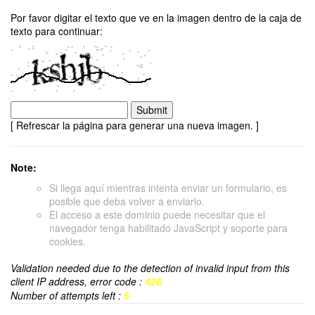
Por favor digitar el texto que ve en la imagen dentro de la caja de
texto para continuar:
[ Refrescar la página para generar una nueva imagen. ]
Note:
Si llega aquí mientras intenta enviar un formulario, es
posible que deba volver a enviarlo.
El acceso a este dominio puede necesitar que el
navegador tenga habilitado JavaScript y soporte para
cookies.
Validation needed due to the detection of invalid input from this
client IP address, error code :
426
Number of attempts left :
5