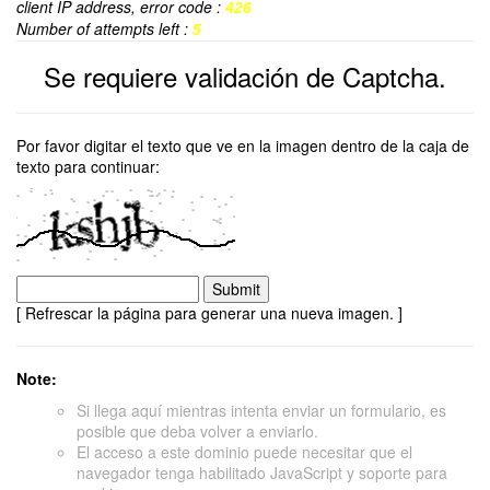
client IP address, error code :
426
Number of attempts left :
5
Se requiere validación de Captcha.
Por favor digitar el texto que ve en la imagen dentro de la caja de
texto para continuar:
[ Refrescar la página para generar una nueva imagen. ]
Note:
Si llega aquí mientras intenta enviar un formulario, es
posible que deba volver a enviarlo.
El acceso a este dominio puede necesitar que el
navegador tenga habilitado JavaScript y soporte para