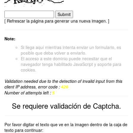
[ Refrescar la página para generar una nueva imagen. ]
Note:
Si llega aquí mientras intenta enviar un formulario, es
posible que deba volver a enviarlo.
El acceso a este dominio puede necesitar que el
navegador tenga habilitado JavaScript y soporte para
cookies.
Validation needed due to the detection of invalid input from this
client IP address, error code :
426
Number of attempts left :
5
Se requiere validación de Captcha.
Por favor digitar el texto que ve en la imagen dentro de la caja de
texto para continuar: