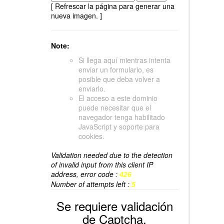
[ Refrescar la página para generar una
nueva imagen. ]
Note:
Si llega aquí mientras intenta
enviar un formulario, es
posible que deba volver a
enviarlo.
El acceso a este dominio
puede necesitar que el
navegador tenga habilitado
JavaScript y soporte para
cookies.
Validation needed due to the detection
of invalid input from this client IP
address, error code :
426
Number of attempts left :
5
Se requiere validación
de Captcha.