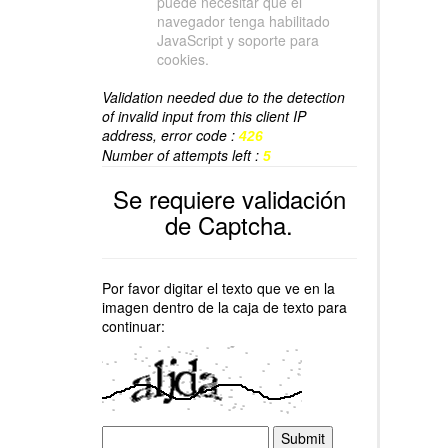
puede necesitar que el
navegador tenga habilitado
JavaScript y soporte para
cookies.
Validation needed due to the detection
of invalid input from this client IP
address, error code :
426
Number of attempts left :
5
Se requiere validación
de Captcha.
Por favor digitar el texto que ve en la
imagen dentro de la caja de texto para
continuar: