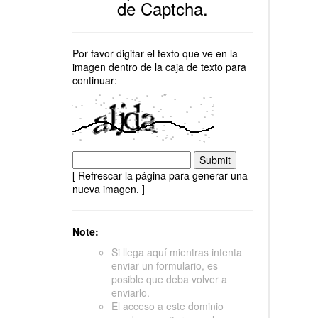
de Captcha.
Por favor digitar el texto que ve en la
imagen dentro de la caja de texto para
continuar:
[ Refrescar la página para generar una
nueva imagen. ]
Note:
Si llega aquí mientras intenta
enviar un formulario, es
posible que deba volver a
enviarlo.
El acceso a este dominio