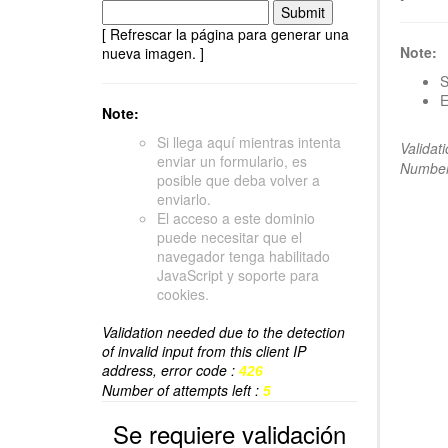
[ Refrescar la página para generar una
Note:
nueva imagen. ]
S
E
Note:
Si llega aquí mientras intenta
Validat
enviar un formulario, es
Number 
posible que deba volver a
enviarlo.
El acceso a este dominio
puede necesitar que el
navegador tenga habilitado
JavaScript y soporte para
cookies.
Validation needed due to the detection
of invalid input from this client IP
address, error code :
426
Number of attempts left :
5
Se requiere validación