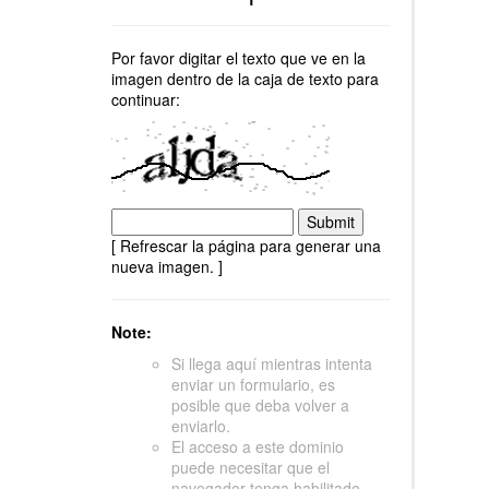
Por favor digitar el texto que ve en la
imagen dentro de la caja de texto para
continuar:
[ Refrescar la página para generar una
nueva imagen. ]
Note:
Si llega aquí mientras intenta
enviar un formulario, es
posible que deba volver a
enviarlo.
El acceso a este dominio
puede necesitar que el
navegador tenga habilitado