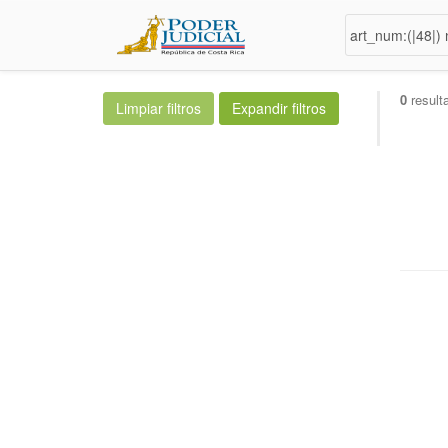
0
result