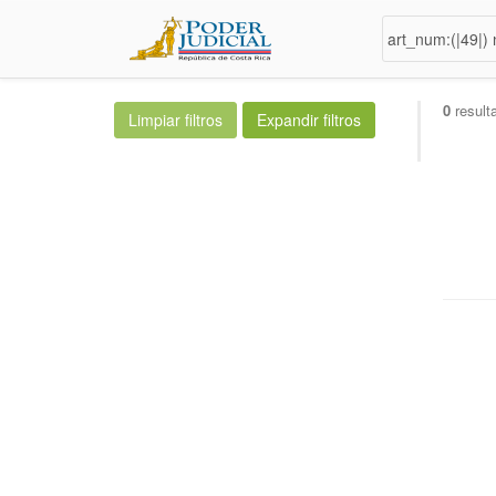
0
result