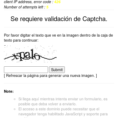
client IP address, error code :
426
Number of attempts left :
5
Se requiere validación de Captcha.
Por favor digitar el texto que ve en la imagen dentro de la caja de
texto para continuar:
[ Refrescar la página para generar una nueva imagen. ]
Note:
Si llega aquí mientras intenta enviar un formulario, es
posible que deba volver a enviarlo.
El acceso a este dominio puede necesitar que el
navegador tenga habilitado JavaScript y soporte para