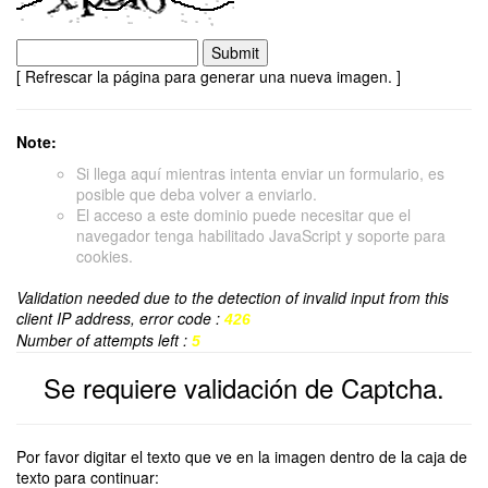
[ Refrescar la página para generar una nueva imagen. ]
Note:
Si llega aquí mientras intenta enviar un formulario, es
posible que deba volver a enviarlo.
El acceso a este dominio puede necesitar que el
navegador tenga habilitado JavaScript y soporte para
cookies.
Validation needed due to the detection of invalid input from this
client IP address, error code :
426
Number of attempts left :
5
Se requiere validación de Captcha.
Por favor digitar el texto que ve en la imagen dentro de la caja de
texto para continuar: