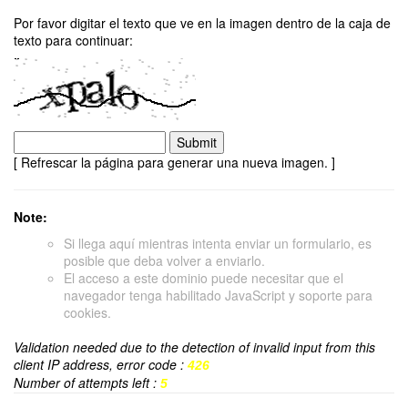
Por favor digitar el texto que ve en la imagen dentro de la caja de
texto para continuar:
[ Refrescar la página para generar una nueva imagen. ]
Note:
Si llega aquí mientras intenta enviar un formulario, es
posible que deba volver a enviarlo.
El acceso a este dominio puede necesitar que el
navegador tenga habilitado JavaScript y soporte para
cookies.
Validation needed due to the detection of invalid input from this
client IP address, error code :
426
Number of attempts left :
5