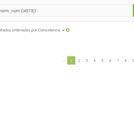
ltados ordenados por
Coincidencia
‹
1
2
3
4
5
6
7
8