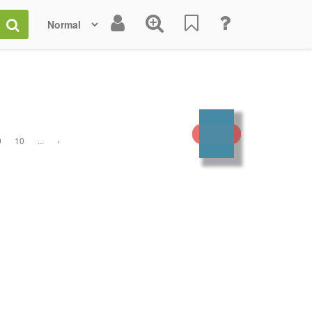
9
10
...
›