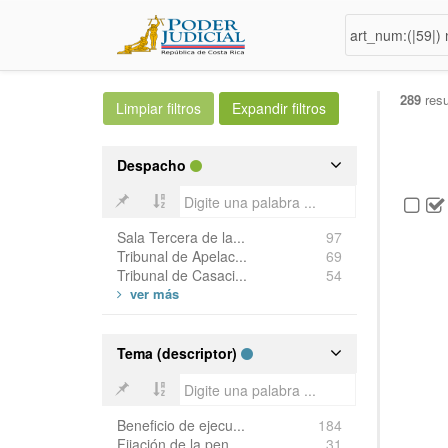
289
resu
Despacho
Sala Tercera de la...
97
Tribunal de Apelac...
69
Tribunal de Casaci...
54
Tema (descriptor)
Beneficio de ejecu...
184
Fijación de la pen...
31