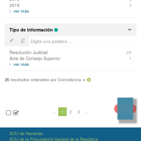
2019
3
Tipo de información
Resolución Judicial
25
Acta de Consejo Superior
1
26
resultados ordenados por
Coincidencia
‹
1
2
3
›
SCIJ de Hacienda
SCIJ de la Procuraduría General de la República