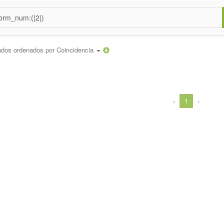
ados ordenados por
Coincidencia
‹
1
›