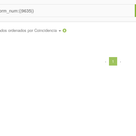
ados ordenados por
Coincidencia
‹
1
›