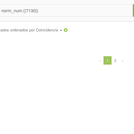
tados ordenados por
Coincidencia
‹
1
2
›