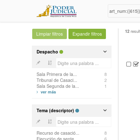
12
resul
Despacho
Sala Primera de la...
8
Tribunal de Casaci...
2
Sala Segunda de la...
1
Tema (descriptor)
Recurso de casació...
8
Ejecución de sente...
6